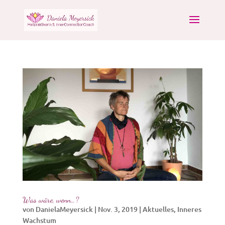
Was wäre, wenn…?
von
DanielaMeyersick
|
Nov. 3, 2019
|
Aktuelles
,
Inneres
Wachstum