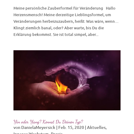
Meine persönliche Zauberformel für Veränderung Hallo
Herzensmensch! Meine derzeitige Lieblingsformel, um
Veränderungen herbeizuzaubern, heißt: Was wäre, wenn…
Klingt ziemlich banal, oder? Aber warte, bis Du die
Erklärung bekommst. Sie ist total simpel, aber...
Yin oder Yang? Kennst Du Deinen Typ?
von
DanielaMeyersick
|
Feb. 15, 2020
|
Aktuelles
,
Inneres Wachstum
,
Praxis