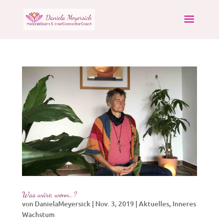
Was wäre, wenn…?
von
DanielaMeyersick
|
Nov. 3, 2019
|
Aktuelles
,
Inneres
Wachstum