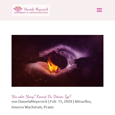
Yin oder Yang? Kennst Du Deinen Typ?
von
DanielaMeyersick
|
Feb. 15, 2020
|
Aktuelles
,
Inneres Wachstum
,
Praxis