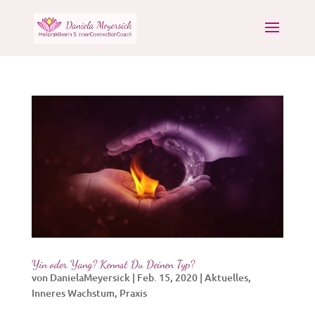
Yin oder Yang? Kennst Du Deinen Typ?
von
DanielaMeyersick
|
Feb. 15, 2020
|
Aktuelles
,
Inneres Wachstum
,
Praxis