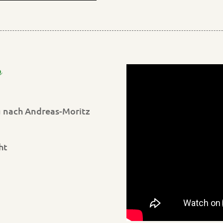
ng
g nach Andreas-Moritz
ht