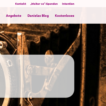
Kontakt
„Weiter so“-Spenden
Intention
Angebote
Danielas Blog
Kostenloses