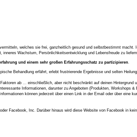
rmitteln, welches sie frei, ganzheitlich gesund und selbstbestimmt macht. Ich
 inneres Wachstum, Persönlichkeitsentwicklung und Lebensfreude zu liefern
serfahrung und einem sehr großen Erfahrungsschatz zu partizipieren
.
typische Behandlung erfährt, erlebt frustrierende Ergebnisse und selten Hei
.
Faktoren ab … einschließlich, aber nicht beschränkt auf deinen Hintergrund u
e interessante Informationen, darunter zu Angeboten (Produkten, Workshops
nformationen können jederzeit über einen Link in der Email oder über eine ku
 oder Facebook, Inc. Darüber hinaus wird diese Website von Facebook in kein